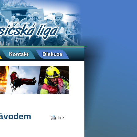
 závodem
Tisk