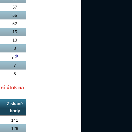
57
55
52
15
10
8
4)
7
7
5
ní útok na
Získané
body
141
126