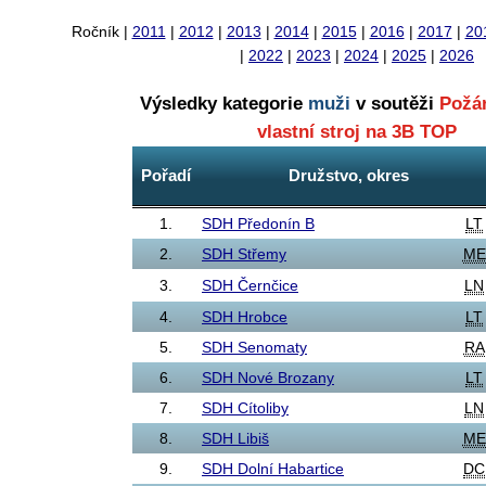
Ročník |
2011
|
2012
|
2013
|
2014
|
2015
|
2016
|
2017
|
20
|
2022
|
2023
|
2024
|
2025
|
2026
Výsledky kategorie
muži
v soutěži
Požár
vlastní stroj na 3B TOP
Pořadí
Družstvo, okres
1.
SDH Předonín B
LT
2.
SDH Střemy
ME
3.
SDH Černčice
LN
4.
SDH Hrobce
LT
5.
SDH Senomaty
RA
6.
SDH Nové Brozany
LT
7.
SDH Cítoliby
LN
8.
SDH Libiš
ME
9.
SDH Dolní Habartice
DC