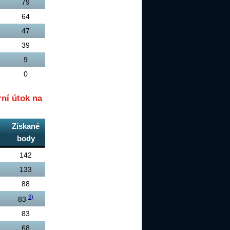
79
64
47
39
9
0
ní útok na
Získané
body
142
133
88
3)
83
83
68