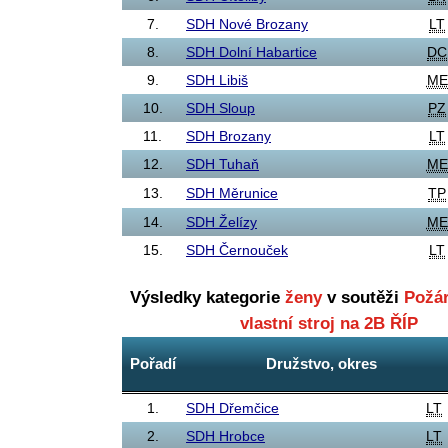
7.
SDH Nové Brozany
LT
8.
SDH Dolní Habartice
DC
9.
SDH Libiš
ME
10.
SDH Sloup
PZ
11.
SDH Brozany
LT
12.
SDH Tuhaň
ME
13.
SDH Měrunice
TP
14.
SDH Želízy
ME
15.
SDH Černouček
LT
Výsledky kategorie
ženy
v soutěži
Požár
vlastní stroj na 2B ŘÍP
Pořadí
Družstvo, okres
1.
SDH Dřemčice
LT
2.
SDH Hrobce
LT