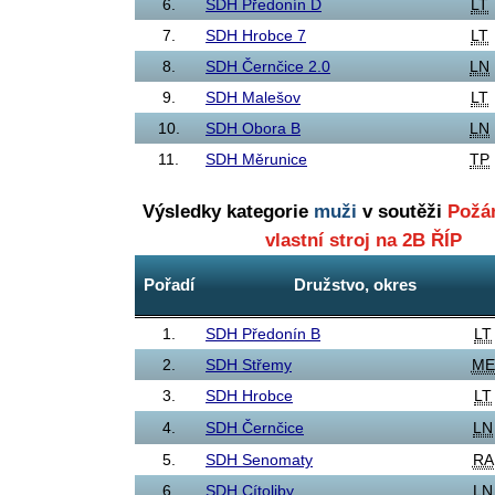
6.
SDH Předonín D
LT
7.
SDH Hrobce 7
LT
8.
SDH Černčice 2.0
LN
9.
SDH Malešov
LT
10.
SDH Obora B
LN
11.
SDH Měrunice
TP
Výsledky kategorie
muži
v soutěži
Požár
vlastní stroj na 2B ŘÍP
Pořadí
Družstvo, okres
1.
SDH Předonín B
LT
2.
SDH Střemy
ME
3.
SDH Hrobce
LT
4.
SDH Černčice
LN
5.
SDH Senomaty
RA
6.
SDH Cítoliby
LN