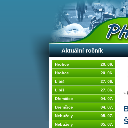
Aktuální ročník
Hrobce
20. 06.
Hrobce
20. 06.
Libiš
27. 06.
Libiš
27. 06.
»
Dřemčice
04. 07.
B
Dřemčice
04. 07.
Nebužely
05. 07.
Š
Nebužely
05. 07.