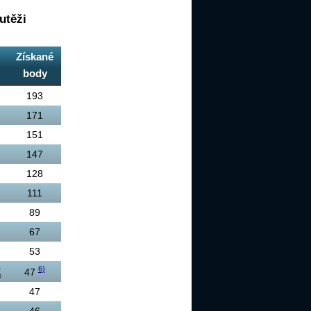
utěži
Získané
body
193
171
151
147
128
111
89
67
53
6)
E
47
47
46