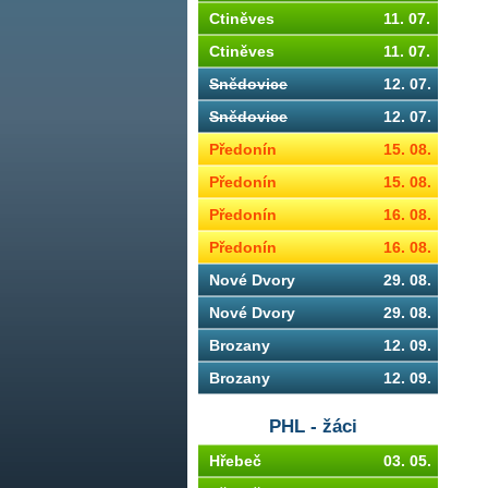
Ctiněves
11. 07.
Ctiněves
11. 07.
Snědovice
12. 07.
Snědovice
12. 07.
Předonín
15. 08.
Předonín
15. 08.
Předonín
16. 08.
Předonín
16. 08.
Nové Dvory
29. 08.
Nové Dvory
29. 08.
Brozany
12. 09.
Brozany
12. 09.
PHL - žáci
Hřebeč
03. 05.