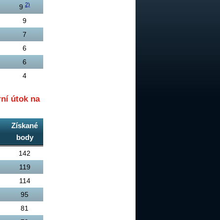
2)
9
9
7
6
6
4
ní útok na
Získané
body
142
119
114
95
81