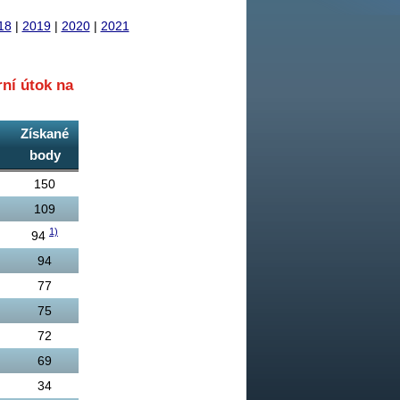
18
|
2019
|
2020
|
2021
ní útok na
Získané
body
150
109
1)
94
94
77
75
72
69
34