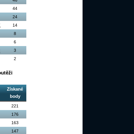
44
24
E
14
8
6
C
3
2
utěži
Získané
body
221
176
163
147