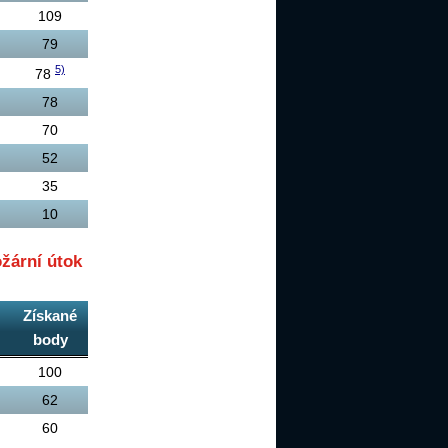
109
79
5)
78
78
70
52
35
10
žární útok
Získané
body
100
62
60