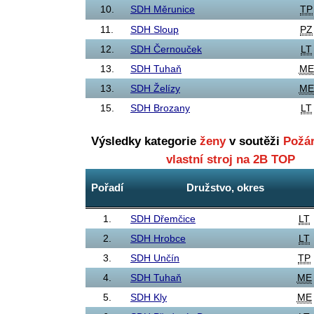
10.
SDH Měrunice
TP
11.
SDH Sloup
PZ
12.
SDH Černouček
LT
13.
SDH Tuhaň
ME
13.
SDH Želízy
ME
15.
SDH Brozany
LT
Výsledky kategorie
ženy
v soutěži
Požár
vlastní stroj na 2B TOP
Pořadí
Družstvo, okres
1.
SDH Dřemčice
LT
2.
SDH Hrobce
LT
3.
SDH Unčín
TP
4.
SDH Tuhaň
ME
5.
SDH Kly
ME