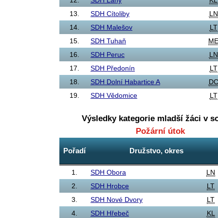
13.
SDH Cítoliby
LN
14.
SDH Malešov
LT
15.
SDH Tuhaň
M
16.
SDH Peruc
LN
17.
SDH Předonín
LT
18.
SDH Dolní Habartice A
D
19.
SDH Vědomice
LT
Výsledky kategorie
mladší žáci
v so
Požární útok
Pořadí
Družstvo, okres
1.
SDH Obora
LN
2.
SDH Hrobce
LT
3.
SDH Nové Dvory
LT
4.
SDH Hřebeč
KL