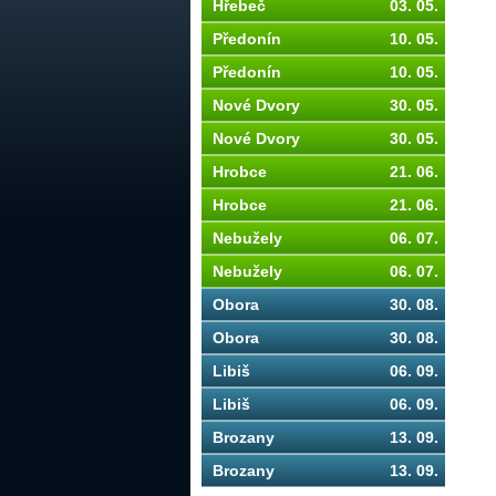
Hřebeč
03. 05.
Předonín
10. 05.
Předonín
10. 05.
Nové Dvory
30. 05.
Nové Dvory
30. 05.
Hrobce
21. 06.
Hrobce
21. 06.
Nebužely
06. 07.
Nebužely
06. 07.
Obora
30. 08.
Obora
30. 08.
Libiš
06. 09.
Libiš
06. 09.
Brozany
13. 09.
Brozany
13. 09.