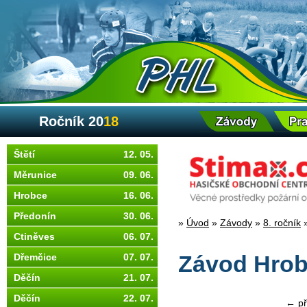
Ročník 20
18
Štětí
12. 05.
Měrunice
09. 06.
Hrobce
16. 06.
Předonín
30. 06.
»
Úvod
»
Závody
»
8. ročník
Ctiněves
06. 07.
Dřemčice
07. 07.
Závod Hrob
Děčín
21. 07.
Děčín
22. 07.
← př