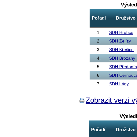
Výsled
Pořadí
Družstvo
1.
SDH Hrobce
2.
SDH Želízy
3.
SDH Křešice
4.
SDH Brozany
5.
SDH Předonín
6.
SDH Černouč
7.
SDH Lány
Zobrazit verzi v
Výsled
Pořadí
Družstvo