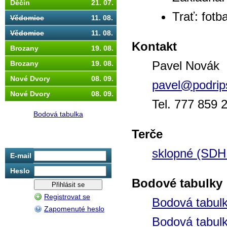
Děčín
21. 07.
Trať: fotb
Vědomice
11. 08.
Vědomice
11. 08.
Kontakt
Brozany
19. 08.
Pavel Novák
Brozany
19. 08.
Nové Dvory
08. 09.
pavel@
podrip
Nové Dvory
08. 09.
Tel. 777 859 
Bodová tabulka
Terče
sklopné (SDH
E-mail
Heslo
Bodové tabulky
Registrovat se
Bodová tabul
Zapomenuté heslo
Bodová tabul