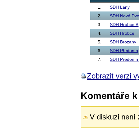
1.
SDH Lány
2.
SDH Nové Dvo
3.
SDH Hrobce B
4.
SDH Hrobce
5.
SDH Brozany
6.
SDH Předonín
7.
SDH Předonín
Zobrazit verzi v
Komentáře k
V diskuzi není