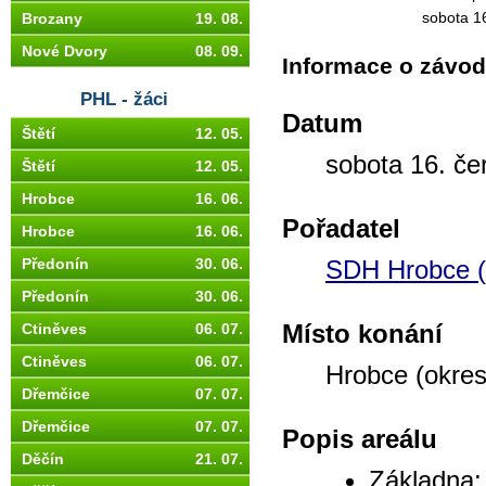
sobota 1
Brozany
19. 08.
Nové Dvory
08. 09.
Informace o závo
PHL - žáci
Datum
Štětí
12. 05.
sobota 16. če
Štětí
12. 05.
Hrobce
16. 06.
Pořadatel
Hrobce
16. 06.
Předonín
30. 06.
SDH Hrobce (o
Předonín
30. 06.
Místo konání
Ctiněves
06. 07.
Ctiněves
06. 07.
Hrobce (okres
Dřemčice
07. 07.
Dřemčice
07. 07.
Popis areálu
Děčín
21. 07.
Základna: 