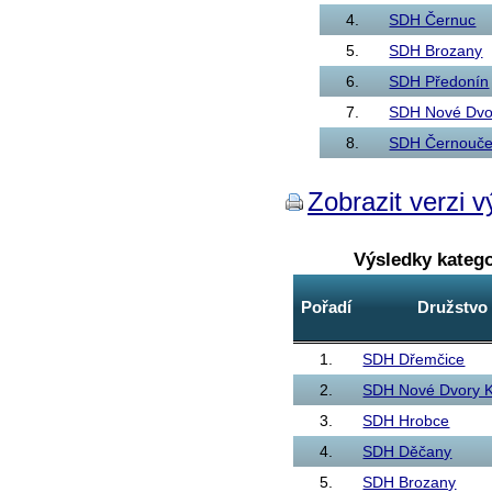
4.
SDH Černuc
5.
SDH Brozany
6.
SDH Předonín
7.
SDH Nové Dvo
8.
SDH Černouč
Zobrazit verzi v
Výsledky kateg
Pořadí
Družstvo
1.
SDH Dřemčice
2.
SDH Nové Dvory K
3.
SDH Hrobce
4.
SDH Děčany
5.
SDH Brozany