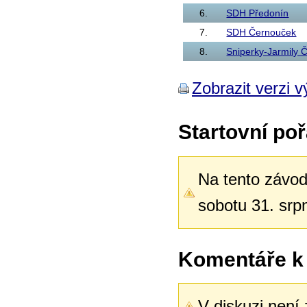
6.
SDH Předonín
7.
SDH Černouček
8.
Sniperky-Jarmily 
Zobrazit verzi v
Startovní poř
Na tento závod 
sobotu 31. srp
Komentáře k
V diskuzi není