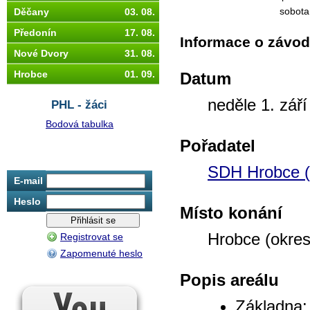
sobota
Děčany
03. 08.
Předonín
17. 08.
Informace o závo
Nové Dvory
31. 08.
Hrobce
01. 09.
Datum
neděle 1. zář
PHL - žáci
Bodová tabulka
Pořadatel
SDH Hrobce (o
E-mail
Heslo
Místo konání
Hrobce (okres
Registrovat se
Zapomenuté heslo
Popis areálu
Základna: 