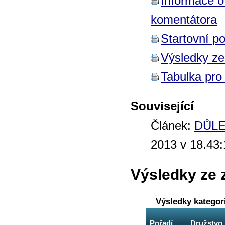
Informace o
komentátora
Startovní po
Výsledky z
Tabulka pro 
Související
Článek:
DŮLEŽ
2013 v 18.43:
Výsledky ze 
Výsledky kategor
Pořadí
Družstvo