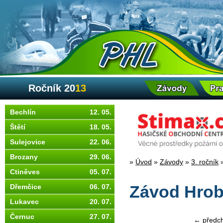
Ročník 20
13
Bechlín
12. 05.
Štětí
18. 05.
Sulejovice
22. 06.
Brozany
29. 06.
»
Úvod
»
Závody
»
3. ročník
Ctiněves
05. 07.
Dřemčice
06. 07.
Závod Hrobc
Lukavec
20. 07.
Černuc
27. 07.
← předch