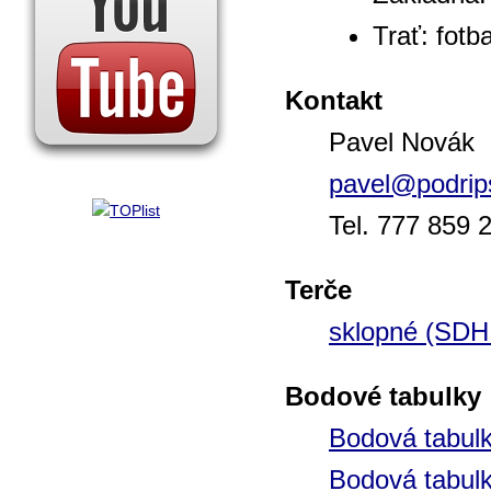
Trať: fotb
Kontakt
Pavel Novák
pavel@
podrip
Tel. 777 859 
Terče
sklopné (SDH
Bodové tabulky
Bodová tabul
Bodová tabul