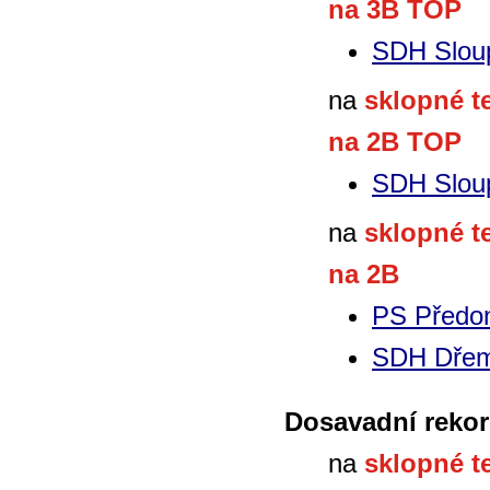
na 3B TOP
SDH Slou
na
sklopné t
na 2B TOP
SDH Slou
na
sklopné t
na 2B
PS Předo
SDH Dřem
Dosavadní rekor
na
sklopné t