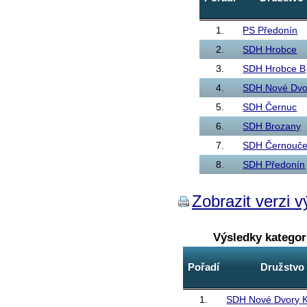
1.
PS Předonín
2.
SDH Hrobce
3.
SDH Hrobce B
4.
SDH Nové Dvo
5.
SDH Černuc
6.
SDH Brozany
7.
SDH Černouč
8.
SDH Předonín
Zobrazit verzi v
Výsledky katego
Pořadí
Družstvo
1.
SDH Nové Dvory K