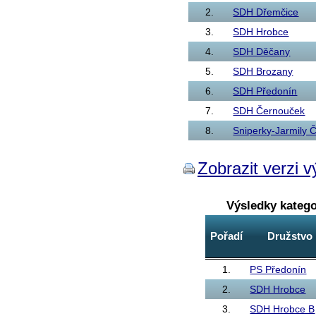
2.
SDH Dřemčice
3.
SDH Hrobce
4.
SDH Děčany
5.
SDH Brozany
6.
SDH Předonín
7.
SDH Černouček
8.
Sniperky-Jarmily 
Zobrazit verzi v
Výsledky kateg
Pořadí
Družstvo
1.
PS Předonín
2.
SDH Hrobce
3.
SDH Hrobce B