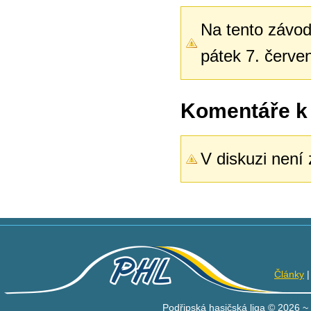
Na tento závod 
pátek 7. červe
Komentáře k
V diskuzi není
Články
Podřipská hasičská liga © 2026 ~ 