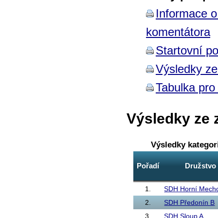
Informace o
komentátora
Startovní po
Výsledky z
Tabulka pro 
Výsledky ze 
Výsledky kategor
Pořadí
Družstvo
1.
SDH Horní Mech
2.
SDH Předonín B
3.
SDH Sloup A