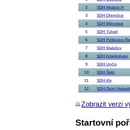
2.
SDH Hrobce H
3.
SDH Dřemčice
4.
SDH Měrunice
5.
SDH Tuhaň
6.
SDH Poštovice Re
7.
SDH Malešov
8.
SDH Kmetiněves
9.
SDH Unčín
10.
SDH Štětí
11.
SDH Kly
12.
SDH Dolní Habart
Zobrazit verzi v
Startovní poř