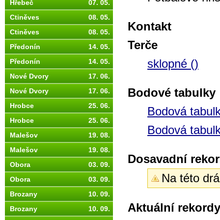
Hřebeč
07. 05.
Ctiněves
08. 05.
Kontakt
Ctiněves
08. 05.
Terče
Předonín
14. 05.
sklopné ()
Předonín
14. 05.
Nové Dvory
17. 06.
Bodové tabulky
Nové Dvory
17. 06.
Hrobce
25. 06.
Bodová tabul
Hrobce
25. 06.
Bodová tabul
Malešov
19. 08.
Malešov
19. 08.
Dosavadní rekor
Obora
03. 09.
Na této drá
Obora
03. 09.
Brozany
10. 09.
Aktuální rekord
Brozany
10. 09.