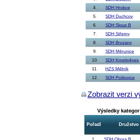
4.
SDH Hrobce
5.
SDH Duchcov
6.
SDH Sloup B
7.
SDH Střemy
8.
SDH Brozany
9.
SDH Měrunice
10.
SDH Kmetiněves
11.
HZS Mělník
12.
SDH Poštovice
Zobrazit verzi v
Výsledky katego
Pořadí
Družstvo
1.
SDH Obora B