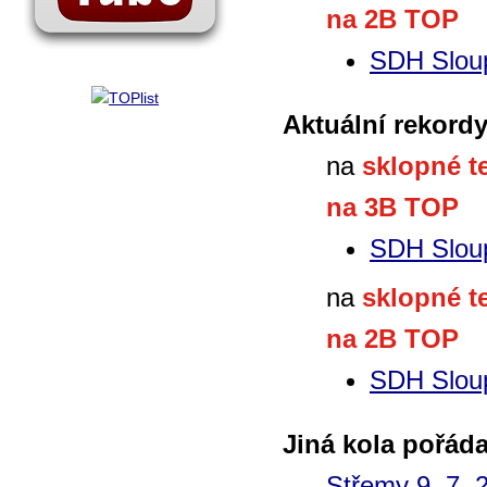
na 2B TOP
SDH Slou
Aktuální rekordy
na
sklopné t
na 3B TOP
SDH Slou
na
sklopné t
na 2B TOP
SDH Slou
Jiná kola pořád
Střemy 9. 7. 