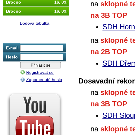
Brocno
16. 09.
na
sklopné t
Brocno
16. 09.
na 3B TOP
Bodová tabulka
SDH Horn
na
sklopné t
E-mail
na 2B TOP
Heslo
SDH Dřem
Registrovat se
Dosavadní rekor
Zapomenuté heslo
na
sklopné t
na 3B TOP
SDH Slou
na
sklopné t