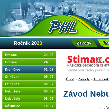
Ročník 20
23
Hrobce
24. 06.
Hrobce
24. 06.
Dřemčice
01. 07.
Ctiněves
05. 07.
»
Úvod
»
Závody
»
13. ročník
Ctiněves
05. 07.
Nebužely
08. 07.
Závod Nebuž
Nebužely
08. 07.
Měrunice
15. 07.
← pře