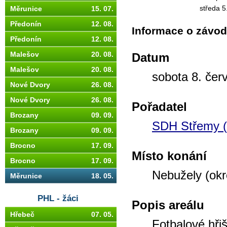
středa 5
Měrunice
15. 07.
Předonín
12. 08.
Informace o závo
Předonín
12. 08.
Malešov
20. 08.
Datum
Malešov
20. 08.
sobota 8. čer
Nové Dvory
26. 08.
Nové Dvory
26. 08.
Pořadatel
Brozany
09. 09.
SDH Střemy (
Brozany
09. 09.
Brocno
17. 09.
Místo konání
Brocno
17. 09.
Nebužely (okr
Měrunice
18. 05.
PHL - žáci
Popis areálu
Hřebeč
07. 05.
Fotbalové hřiš