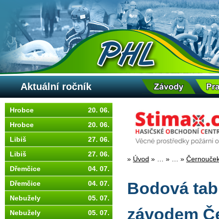
Aktuální ročník
Hrobce
20. 06.
Hrobce
20. 06.
Libiš
27. 06.
Libiš
27. 06.
»
Úvod
»
…
»
…
»
Černouček
Dřemčice
04. 07.
Dřemčice
04. 07.
Bodová tabu
Nebužely
05. 07.
závodem Č
Nebužely
05. 07.