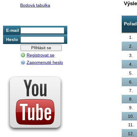
Výsl
Bodová tabulka
Pořad
E-mail
1.
Heslo
2.
Registrovat se
3.
Zapomenuté heslo
4.
5.
6.
7.
8.
9.
10.
11.
12.