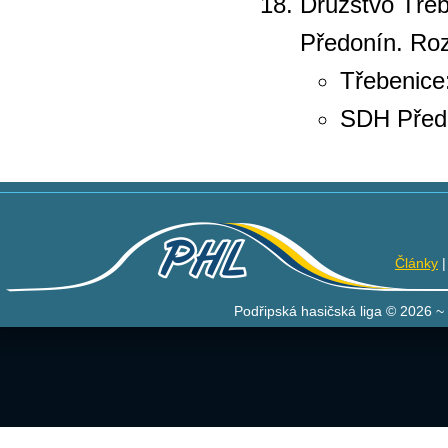
Družstvo Třeb
Předonín. Roz
Třebenice
SDH Předoní
Články
Podřipská hasičská liga © 2026 ~ 