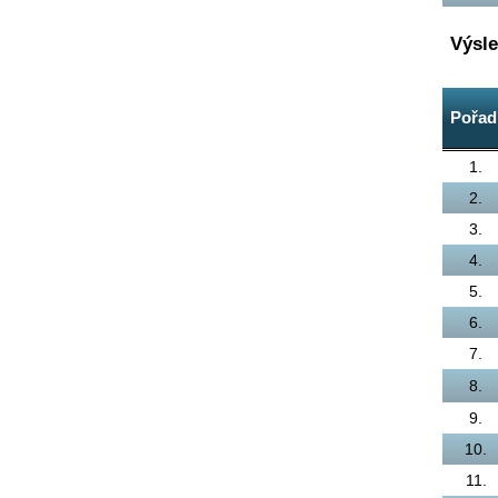
Výsl
Pořad
1.
2.
3.
4.
5.
6.
7.
8.
9.
10.
11.