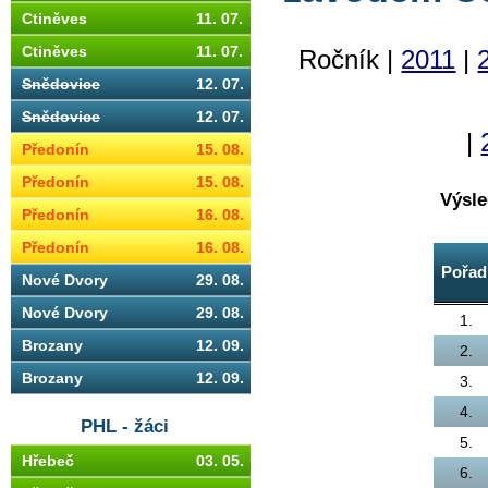
Ctiněves
11. 07.
Ctiněves
11. 07.
Ročník |
2011
|
Snědovice
12. 07.
Snědovice
12. 07.
|
Předonín
15. 08.
Předonín
15. 08.
Výsle
Předonín
16. 08.
Předonín
16. 08.
Pořad
Nové Dvory
29. 08.
Nové Dvory
29. 08.
1.
Brozany
12. 09.
2.
Brozany
12. 09.
3.
4.
PHL - žáci
5.
Hřebeč
03. 05.
6.