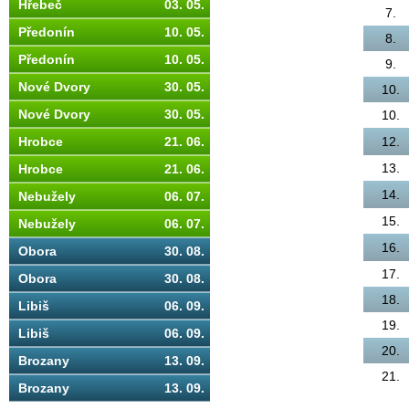
Hřebeč
03. 05.
7.
Předonín
10. 05.
8.
Předonín
10. 05.
9.
Nové Dvory
30. 05.
10.
Nové Dvory
30. 05.
10.
Hrobce
21. 06.
12.
13.
Hrobce
21. 06.
14.
Nebužely
06. 07.
15.
Nebužely
06. 07.
16.
Obora
30. 08.
17.
Obora
30. 08.
18.
Libiš
06. 09.
19.
Libiš
06. 09.
20.
Brozany
13. 09.
21.
Brozany
13. 09.