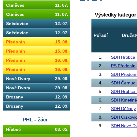
Ctiněves
11. 07.
Výsledky kategor
Ctiněves
11. 07.
Snědovice
12. 07.
Snědovice
12. 07.
Pořadí
Družst
Předonín
15. 08.
Předonín
15. 08.
1.
SDH Hrobce
Předonín
16. 08.
2.
PS Předonín
Předonín
16. 08.
3.
SDH Předoní
Nové Dvory
29. 08.
4.
SDH Černuc
Nové Dvory
29. 08.
5.
SDH Hrobce 
Brozany
12. 09.
6.
SDH Kmetině
Brozany
12. 09.
7.
SDH Děčany
8.
SDH Čížkovi
PHL - žáci
9.
SDH Nové Dv
Hřebeč
03. 05.