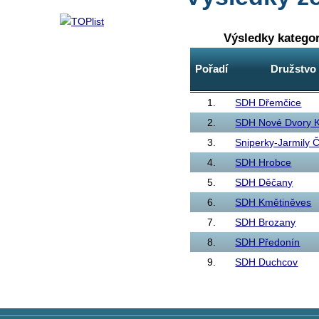
Výsledky katego
Pořadí
Družstvo
1.
SDH Dřemčice
2.
SDH Nové Dvory K
3.
Sniperky-Jarmily 
4.
SDH Hrobce
5.
SDH Děčany
6.
SDH Kmětiněves
7.
SDH Brozany
8.
SDH Předonín
9.
SDH Duchcov