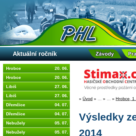
Aktuální ročník
Hrobce
20. 06.
Hrobce
20. 06.
Libiš
27. 06.
Libiš
27. 06.
»
Úvod
»
…
»
…
»
Hrobce, 1.
Dřemčice
04. 07.
Dřemčice
04. 07.
Výsledky ze
Nebužely
05. 07.
2014
Nebužely
05. 07.