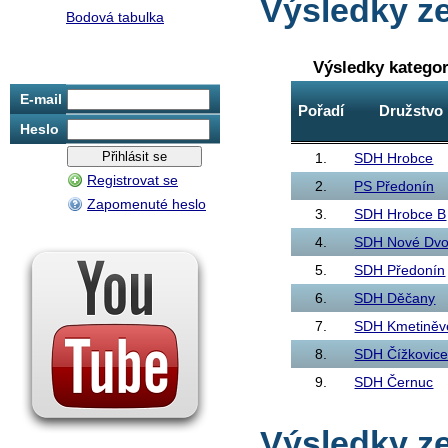
Výsledky ze
Bodová tabulka
Výsledky katego
E-mail
Pořadí
Družstvo
Heslo
1.
SDH Hrobce
Registrovat se
2.
PS Předonín
Zapomenuté heslo
3.
SDH Hrobce B
4.
SDH Nové Dvo
5.
SDH Předonín
6.
SDH Děčany
7.
SDH Kmetiněv
8.
SDH Čížkovic
9.
SDH Černuc
Výsledky ze