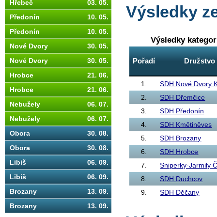
Hřebeč
03. 05.
Výsledky ze
Předonín
10. 05.
Předonín
10. 05.
Výsledky katego
Nové Dvory
30. 05.
Pořadí
Družstvo
Nové Dvory
30. 05.
Hrobce
21. 06.
1.
SDH Nové Dvory K
Hrobce
21. 06.
2.
SDH Dřemčice
Nebužely
06. 07.
3.
SDH Předonín
Nebužely
06. 07.
4.
SDH Kmětiněves
Obora
30. 08.
5.
SDH Brozany
Obora
30. 08.
6.
SDH Hrobce
Libiš
06. 09.
7.
Sniperky-Jarmily 
Libiš
06. 09.
8.
SDH Duchcov
Brozany
13. 09.
9.
SDH Děčany
Brozany
13. 09.