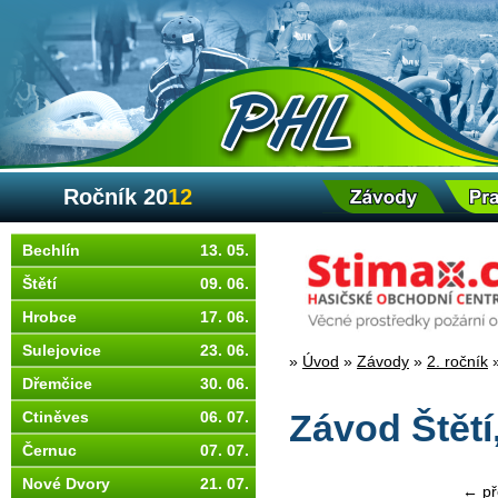
Ročník 20
12
Bechlín
13. 05.
Štětí
09. 06.
Hrobce
17. 06.
Sulejovice
23. 06.
»
Úvod
»
Závody
»
2. ročník
Dřemčice
30. 06.
Ctiněves
06. 07.
Závod Štětí
Černuc
07. 07.
Nové Dvory
21. 07.
← př