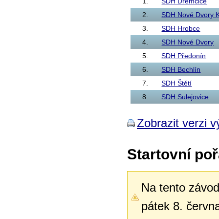
1.
SDH Dřemčice
2.
SDH Nové Dvory K
3.
SDH Hrobce
4.
SDH Nové Dvory
5.
SDH Předonín
6.
SDH Bechlín
7.
SDH Štětí
8.
SDH Sulejovice
Zobrazit verzi v
Startovní poř
Na tento závod 
pátek 8. červn