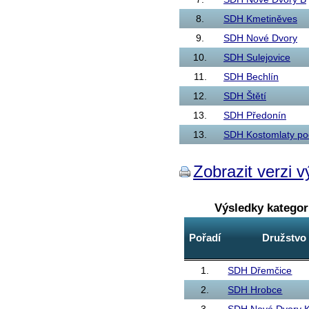
8.
SDH Kmetiněves
9.
SDH Nové Dvory
10.
SDH Sulejovice
11.
SDH Bechlín
12.
SDH Štětí
13.
SDH Předonín
13.
SDH Kostomlaty p
Zobrazit verzi v
Výsledky katego
Pořadí
Družstvo
1.
SDH Dřemčice
2.
SDH Hrobce