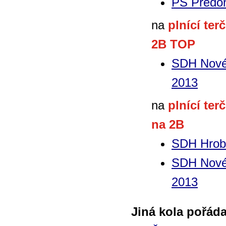
PS Předo
na
plnící ter
2B TOP
SDH Nové 
2013
na
plnící ter
na 2B
SDH Hrob
SDH Nové 
2013
Jiná kola pořád