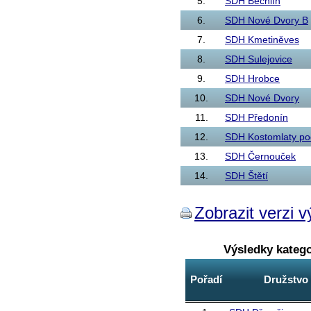
5.
SDH Bechlín
6.
SDH Nové Dvory B
7.
SDH Kmetiněves
8.
SDH Sulejovice
9.
SDH Hrobce
10.
SDH Nové Dvory
11.
SDH Předonín
12.
SDH Kostomlaty p
13.
SDH Černouček
14.
SDH Štětí
Zobrazit verzi v
Výsledky kateg
Pořadí
Družstvo