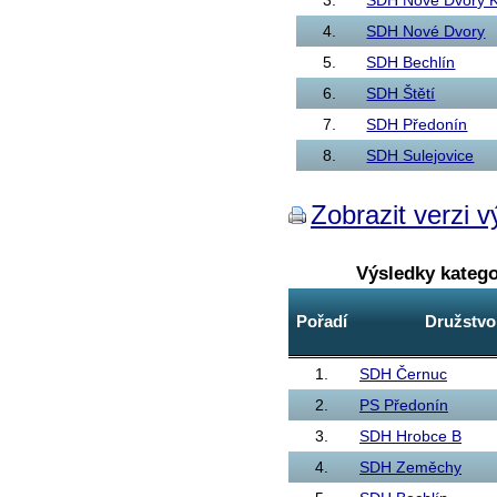
3.
SDH Nové Dvory K
4.
SDH Nové Dvory
5.
SDH Bechlín
6.
SDH Štětí
7.
SDH Předonín
8.
SDH Sulejovice
Zobrazit verzi v
Výsledky kateg
Pořadí
Družstvo
1.
SDH Černuc
2.
PS Předonín
3.
SDH Hrobce B
4.
SDH Zeměchy