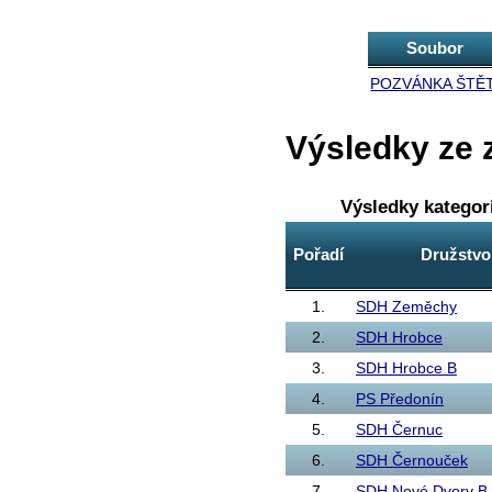
Soubor
POZVÁNKA ŠTĚT
Výsledky ze 
Výsledky kategor
Pořadí
Družstvo
1.
SDH Zeměchy
2.
SDH Hrobce
3.
SDH Hrobce B
4.
PS Předonín
5.
SDH Černuc
6.
SDH Černouček
7.
SDH Nové Dvory B