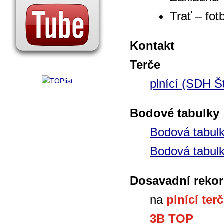
Trať – fot
Kontakt
Terče
plnící (SDH Št
Bodové tabulky
Bodová tabul
Bodová tabul
Dosavadní rekor
na
plnící ter
3B TOP