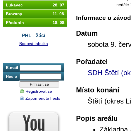
neděle 
Lukavec
28. 07.
Brozany
11. 08.
Informace o závo
Předonín
18. 08.
Datum
PHL - žáci
sobota 9. čer
Bodová tabulka
Pořadatel
E-mail
SDH Štětí (ok
Heslo
Místo konání
Registrovat se
Zapomenuté heslo
Štětí (okres L
Popis areálu
Základna 