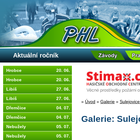
Aktuální ročník
Hrobce
20. 06.
Hrobce
20. 06.
Libiš
27. 06.
Libiš
27. 06.
»
Úvod
»
Galerie
»
Sulejovice
Dřemčice
04. 07.
Galerie: Sulej
Dřemčice
04. 07.
Nebužely
05. 07.
Nebužely
05. 07.