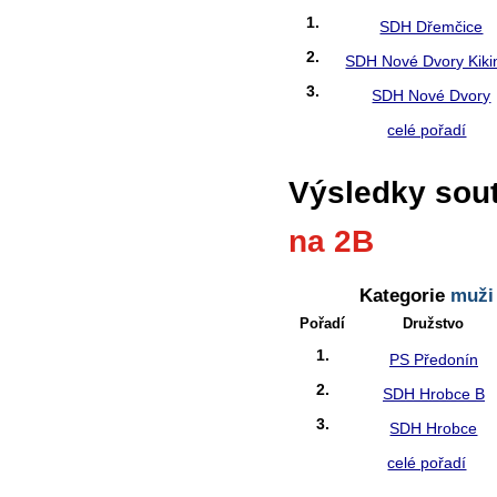
1.
SDH Dřemčice
2.
SDH Nové Dvory Kiki
3.
SDH Nové Dvory
celé pořadí
Výsledky sou
na 2B
Kategorie
muži
Pořadí
Družstvo
1.
PS Předonín
2.
SDH Hrobce B
3.
SDH Hrobce
celé pořadí