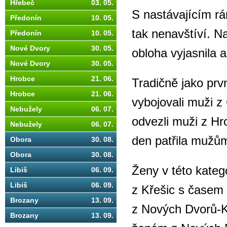
Hřebeč
03. 05.
S nastávajícím rá
Předonín
10. 05.
tak nenavštíví. N
Předonín
10. 05.
Nové Dvory
30. 05.
obloha vyjasnila 
Nové Dvory
30. 05.
Hrobce
21. 06.
Tradičně jako prv
Hrobce
21. 06.
vybojovali muži z
Nebužely
06. 07.
odvezli muži z Hr
Nebužely
06. 07.
den patřila mužů
Obora
30. 08.
Obora
30. 08.
Ženy v této katego
Libiš
06. 09.
Libiš
06. 09.
z Křešic s časem
Brozany
13. 09.
z Nových Dvorů-Ki
Brozany
13. 09.