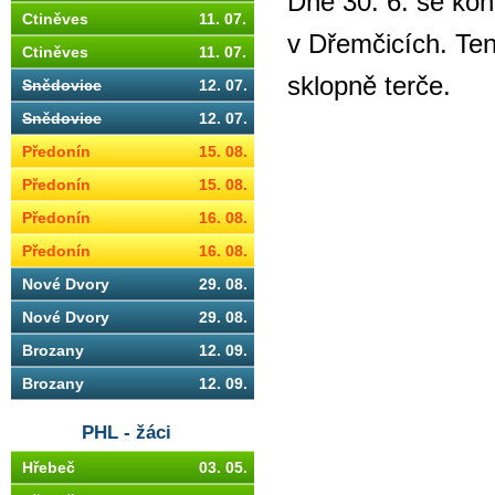
Dne 30. 6. se kona
Ctiněves
11. 07.
v Dřemčicích. Ten
Ctiněves
11. 07.
sklopně terče.
Snědovice
12. 07.
Snědovice
12. 07.
Předonín
15. 08.
Předonín
15. 08.
Předonín
16. 08.
Předonín
16. 08.
Nové Dvory
29. 08.
Nové Dvory
29. 08.
Brozany
12. 09.
Brozany
12. 09.
PHL - žáci
Hřebeč
03. 05.