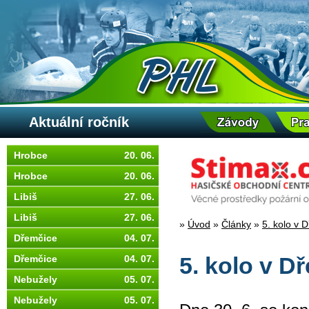
Aktuální ročník
Hrobce
20. 06.
Hrobce
20. 06.
Libiš
27. 06.
Libiš
27. 06.
»
Úvod
»
Články
»
5. kolo v 
Dřemčice
04. 07.
Dřemčice
04. 07.
5. kolo v D
Nebužely
05. 07.
Nebužely
05. 07.