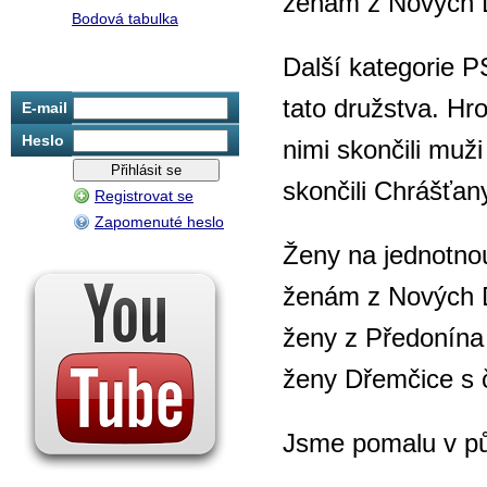
ženám z Nových 
Bodová tabulka
Další kategorie P
tato družstva. Hr
E-mail
Heslo
nimi skončili muž
skončili Chrášťan
Registrovat se
Zapomenuté heslo
Ženy na jednotnou
ženám z Nových D
ženy z Předonína 
ženy Dřemčice s 
Jsme pomalu v půl