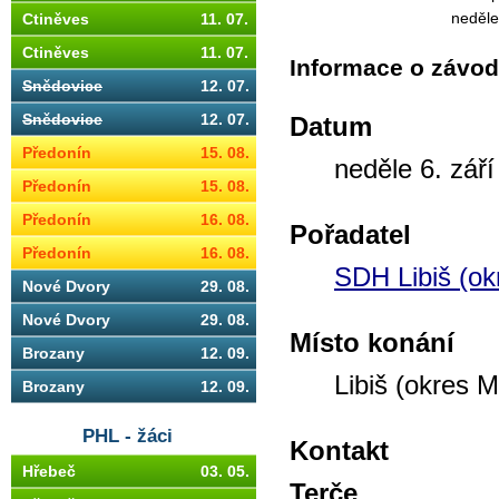
neděle
Ctiněves
11. 07.
Ctiněves
11. 07.
Informace o závo
Snědovice
12. 07.
Snědovice
12. 07.
Datum
Předonín
15. 08.
neděle 6. zář
Předonín
15. 08.
Předonín
16. 08.
Pořadatel
Předonín
16. 08.
SDH Libiš (ok
Nové Dvory
29. 08.
Nové Dvory
29. 08.
Místo konání
Brozany
12. 09.
Libiš (okres M
Brozany
12. 09.
PHL - žáci
Kontakt
Hřebeč
03. 05.
Terče