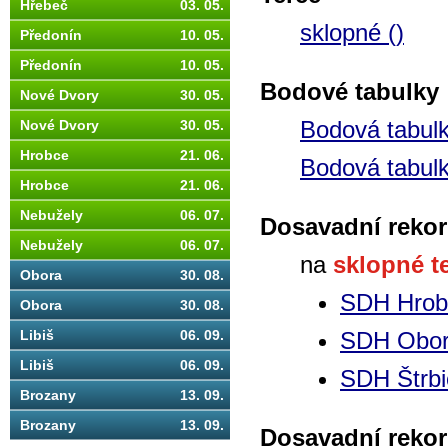
Hřebeč
03. 05.
sklopné ()
Předonín
10. 05.
Předonín
10. 05.
Bodové tabulky
Nové Dvory
30. 05.
Bodová tabul
Nové Dvory
30. 05.
Hrobce
21. 06.
Bodová tabul
Hrobce
21. 06.
Nebužely
06. 07.
Dosavadní rekor
Nebužely
06. 07.
na
sklopné t
Obora
30. 08.
SDH Hrob
Obora
30. 08.
Libiš
06. 09.
SDH Obo
Libiš
06. 09.
SDH Štrbi
Brozany
13. 09.
Brozany
13. 09.
Dosavadní rekor