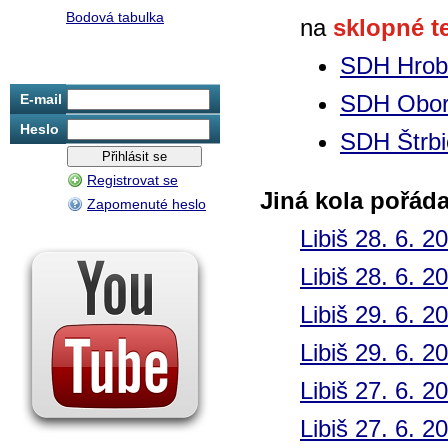
Bodová tabulka
na
sklopné t
SDH Hrob
SDH Obo
E-mail
Heslo
SDH Štrbi
Registrovat se
Jiná kola pořád
Zapomenuté heslo
Libiš 28. 6. 2
Libiš 28. 6. 2
Libiš 29. 6. 2
Libiš 29. 6. 2
Libiš 27. 6. 2
Libiš 27. 6. 2