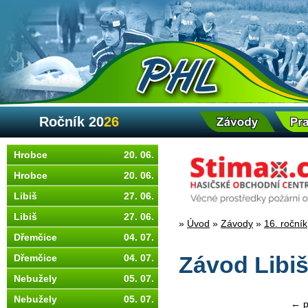
Ročník 20
26
Hrobce
20. 06.
Hrobce
20. 06.
Libiš
27. 06.
Libiš
27. 06.
»
Úvod
»
Závody
»
16. ročník
Dřemčice
04. 07.
Dřemčice
04. 07.
Závod Libiš,
Nebužely
05. 07.
Nebužely
05. 07.
← p