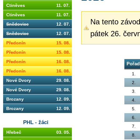
Ctiněves
11. 07.
Ctiněves
11. 07.
Na tento závod 
Snědovice
12. 07.
pátek 26. červ
Snědovice
12. 07.
Předonín
15. 08.
Předonín
15. 08.
Předonín
16. 08.
Pořad
Předonín
16. 08.
1.
Nové Dvory
29. 08.
2.
Nové Dvory
29. 08.
3.
Brozany
12. 09.
4.
Brozany
12. 09.
5.
6.
PHL - žáci
7.
Hřebeč
03. 05.
8.