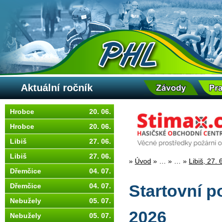
Aktuální ročník
Hrobce
20. 06.
Hrobce
20. 06.
Libiš
27. 06.
Libiš
27. 06.
»
Úvod
»
…
»
…
»
Libiš, 27. 
Dřemčice
04. 07.
Dřemčice
04. 07.
Startovní po
Nebužely
05. 07.
2026
Nebužely
05. 07.