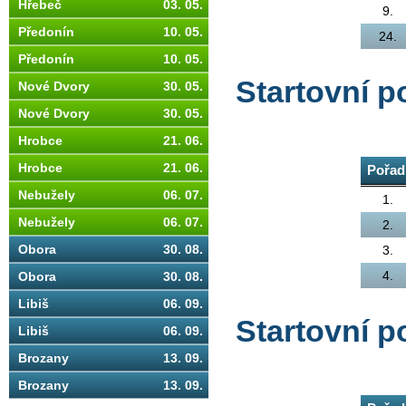
Hřebeč
03. 05.
9.
Předonín
10. 05.
24.
Předonín
10. 05.
Startovní p
Nové Dvory
30. 05.
Nové Dvory
30. 05.
Hrobce
21. 06.
Hrobce
21. 06.
Pořad
Nebužely
06. 07.
1.
Nebužely
06. 07.
2.
Obora
30. 08.
3.
4.
Obora
30. 08.
Libiš
06. 09.
Startovní p
Libiš
06. 09.
Brozany
13. 09.
Brozany
13. 09.