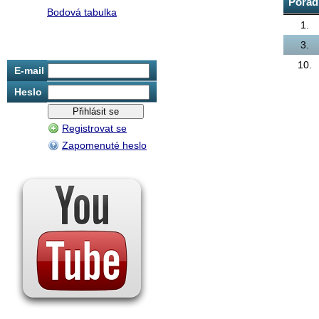
Pořad
Bodová tabulka
1.
3.
10.
E-mail
Heslo
Registrovat se
Zapomenuté heslo